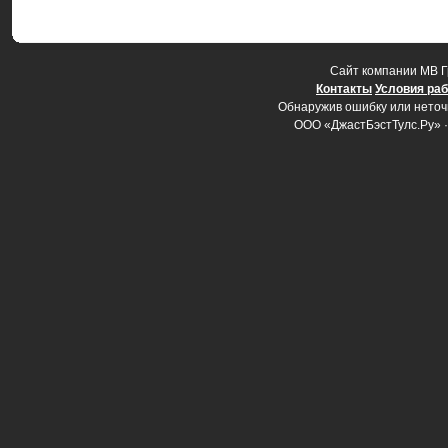
Cайт компании МВ Г
Контакты
Условия ра
Обнаружив ошибку или неточно
ООО «ДжастБэстТулс.Ру» 